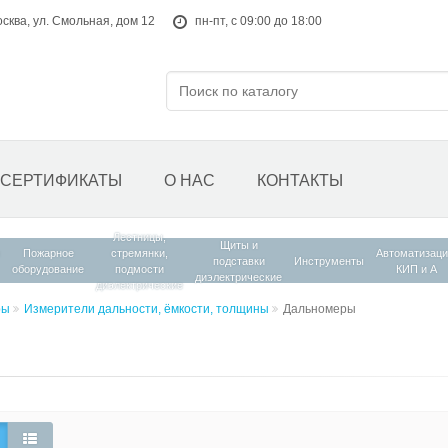
осква, ул. Смольная, дом 12
пн-пт, с 09:00 до 18:00
СЕРТИФИКАТЫ
О НАС
КОНТАКТЫ
Лестницы,
Щиты и
Пожарное
стремянки,
Автоматизаци
подставки
Инструменты
оборудование
подмости
КИП и А
диэлектрические
диэлектрические
ры
Измерители дальности, ёмкости, толщины
Дальномеры