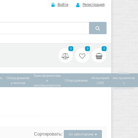
Войти
Регистрация
0
0
0
Наборы
Трансформаторы
я,
Оборудование
Испытания
инструментов
и
Оборудование
и монтаж
СИЗ
с
преобразователи
протоколами
Сортировать:
по умолчанию