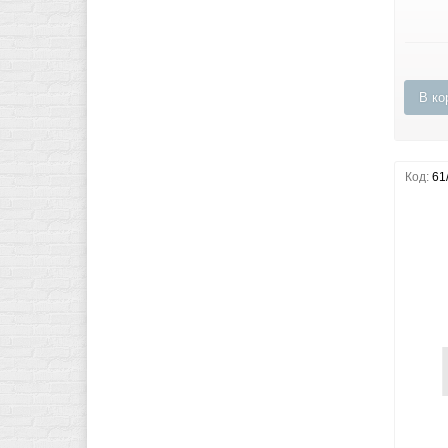
В ко
Код:
61