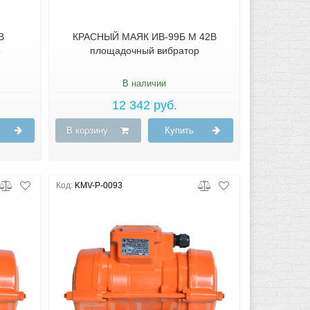
В
КРАСНЫЙ МАЯК ИВ-99Б М 42В
р
площадочный вибратор
В наличии
12 342 руб.
В корзину
Купить
Код:
KMV-P-0093