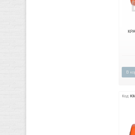
КР
В ко
Код:
KM