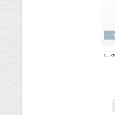
В ко
Код:
KM