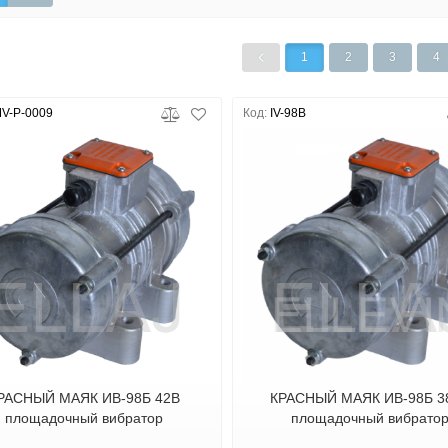
1
2
3
4
V-P-0009
Код:
IV-98B
РАСНЫЙ МАЯК ИВ-98Б 42В
КРАСНЫЙ МАЯК ИВ-98Б 3
площадочный вибратор
площадочный вибрато