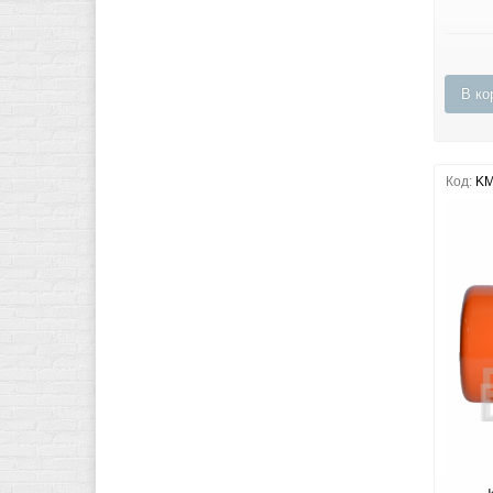
В ко
Код:
KM