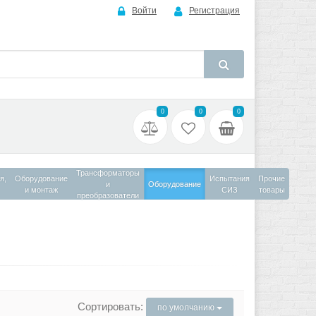
Войти
Регистрация
0
0
0
Трансформаторы
я,
Оборудование
Испытания
Прочие
и
Оборудование
и монтаж
СИЗ
товары
преобразователи
Сортировать:
по умолчанию