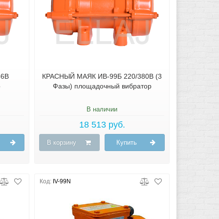
36В
КРАСНЫЙ МАЯК ИВ-99Б 220/380В (3
р
Фазы) площадочный вибратор
В наличии
18 513 руб.
В корзину
Купить
Код:
IV-99N