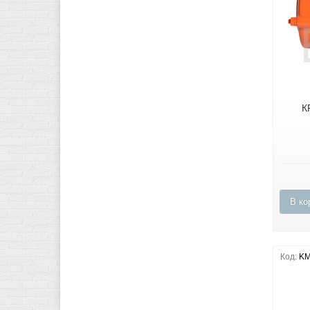
К
В ко
Код:
KM