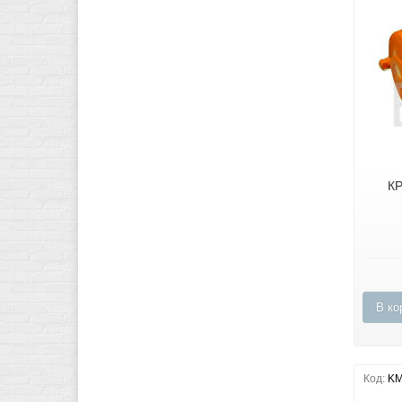
К
В ко
Код:
KM