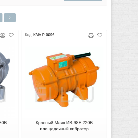
Код:
KMV-P-0096
80В
Красный Маяк ИВ-98Е 220В
р
площадочный вибратор