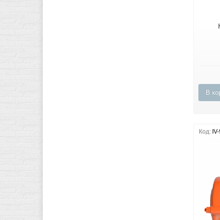
В ко
Код:
IV