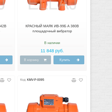
 42В
КРАСНЫЙ МАЯК ИВ-99Б А 380В
р
площадочный вибратор
В наличии
11 848 руб.
В корзину
Купить
Код:
KMV-P-0095