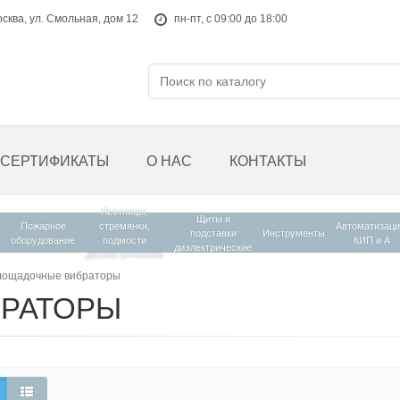
осква, ул. Смольная, дом 12
пн-пт, с 09:00 до 18:00
СЕРТИФИКАТЫ
О НАС
КОНТАКТЫ
Лестницы,
Щиты и
Пожарное
стремянки,
Автоматизаци
подставки
Инструменты
оборудование
подмости
КИП и А
диэлектрические
диэлектрические
лощадочные вибраторы
РАТОРЫ