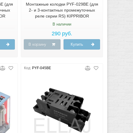
E (для
Монтажные колодки PYF-029BE (для
очных
2- и 3-контактных промежуточных
BOR
реле серии RS) KIPPRIBOR
В наличии
290 руб.
В корзину
Купить
Код:
PYF-045BE