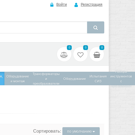
Войти
Регистрация
0
0
0
Наборы
Трансформаторы
я,
Оборудование
Испытания
инструментов
и
Оборудование
и монтаж
СИЗ
с
преобразователи
протоколами
Сортировать:
по умолчанию