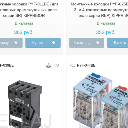
ажные колодки PYF-011BE (для
Монтажные колодки PYF-025B
нтактных промежуточных реле
2- и 4-контактных промежут
серии SR) KIPPRIBOR
реле серии REP) KIPPRI
В наличии
В наличии
363 руб.
352 руб.
рзину
Купить
В корзину
Купить
F-039BE
Код:
PYF-044BE