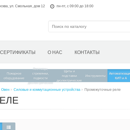
осква, ул. Смольная, дом 12
пн-пт, с 09:00 до 18:00
СЕРТИФИКАТЫ
О НАС
КОНТАКТЫ
Лестницы,
Щиты и
Пожарное
стремянки,
Автоматизаци
подставки
Инструменты
оборудование
подмости
КИП и А
диэлектрические
диэлектрические
 Овен
Силовые и коммутационные устройства
Промежуточные реле
ЕЛЕ