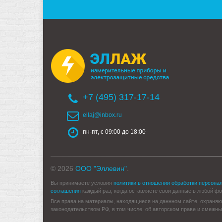
+7 (495) 317-17-14
ellaj@inbox.ru
пн-пт, с 09:00 до 18:00
© 2026
ООО "Эллевин"
.
Вы принимаете условия
политики в отношении обработки персона
соглашения
каждый раз, когда оставляете свои данные в любой форм
Все права на материалы, находящиеся на даннном сайте, охраняю
законодательством РФ, в том числе, об авторском праве и смежны