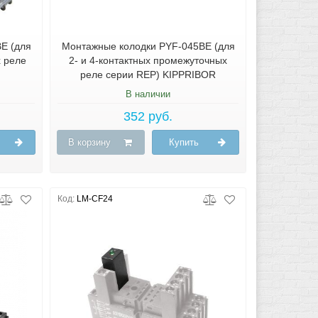
E (для
Монтажные колодки PYF-045BE (для
х реле
2- и 4-контактных промежуточных
реле серии REP) KIPPRIBOR
В наличии
352 руб.
В корзину
Купить
Код:
LM-CF24