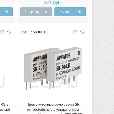
571 руб.
В корзину
Купить
Код:
PR-SR-0001
 RS в
Промежуточные реле серии SR
ктные)
интерфейсные в ультратонком