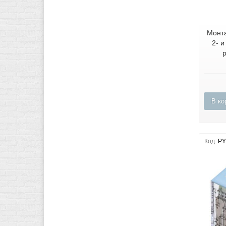
Монта
2- 
В ко
Код:
PY