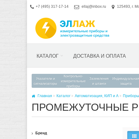
+7 (495) 317-17-14
ellaj@inbox.ru
125493, г. М
КАТАЛОГ
ДОСТАВКА И ОПЛАТА
Контрольно-
Указатели и
Заземления
Индивидуальная
измерительные
сигнализаторы
и штанги
защита
приборы
Главная
Каталог
Автоматизация, КИП и А
Приборы
ПРОМЕЖУТОЧНЫЕ Р
Бренд