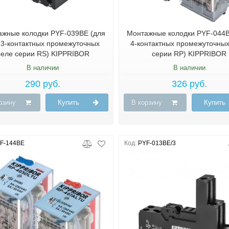
жные колодки PYF-039BE (для
Монтажные колодки PYF-044B
и 3-контактных промежуточных
4-контактных промежуточны
реле серии RS) KIPPRIBOR
серии RP) KIPPRIBOR
В наличии
В наличии
290 руб.
326 руб.
рзину
Купить
В корзину
Купить
F-144BE
Код:
PYF-013BE/3