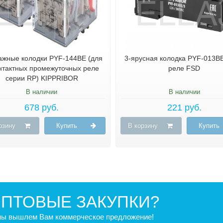
жные колодки PYF-144BE (для
3-ярусная колодка PYF-013BE
нтактных промежуточных реле
реле FSD
серии RP) KIPPRIBOR
В наличии
В наличии
678 руб.
221 руб.
рзину
Купить
В корзину
Купить
ПТОВЫЕ ЗАКУПКИ?
 мы вышлем Вам коммерческое предложение!