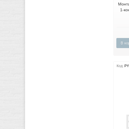
Монт
1-ко
В ко
Код:
PY