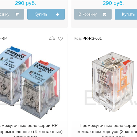
290 руб.
290 руб.
рзину
Купить
В корзину
Купить
-RP
Код:
PR-RS-001
омежуточные реле серии RP
Промежуточные реле серии
промышленные (4-контактные)
компактном корпусе (3-конта