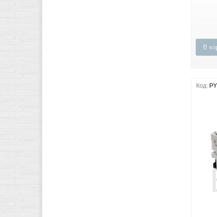
В ко
Код:
PY