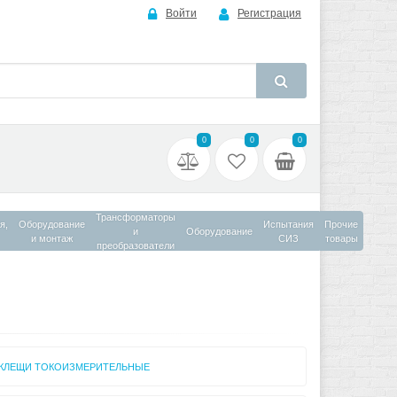
Войти
Регистрация
0
0
0
Трансформаторы
я,
Оборудование
Испытания
Прочие
и
Оборудование
и монтаж
СИЗ
товары
преобразователи
КЛЕЩИ ТОКОИЗМЕРИТЕЛЬНЫЕ