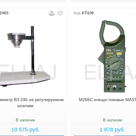
246S
Код:
KTI106
зиметр ВЗ 246 на регулируемом
M266C клещи токовые MAS
штативе
В наличии
В наличии
10 575 руб.
1 878 руб.