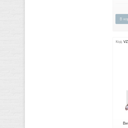
В ко
Код:
VZ
Ви