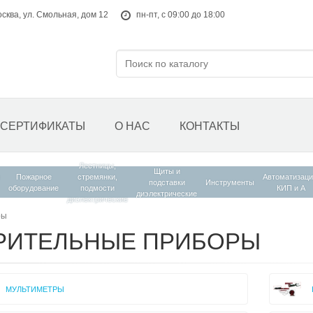
осква, ул. Смольная, дом 12
пн-пт, с 09:00 до 18:00
СЕРТИФИКАТЫ
О НАС
КОНТАКТЫ
Лестницы,
Щиты и
Пожарное
стремянки,
Автоматизаци
подставки
Инструменты
оборудование
подмости
КИП и А
диэлектрические
диэлектрические
ры
РИТЕЛЬНЫЕ ПРИБОРЫ
МУЛЬТИМЕТРЫ