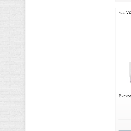
Код:
VZ
Виско