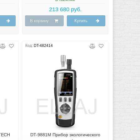
213 680 руб.
В корзину
Купить
Код:
DT-482414
TECH
DT-9881M Прибор экологического