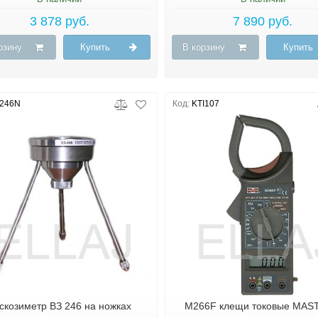
3 878 руб.
7 890 руб.
рзину
Купить
В корзину
Купить
246N
Код:
KTI107
скозиметр ВЗ 246 на ножках
M266F клещи токовые MAS