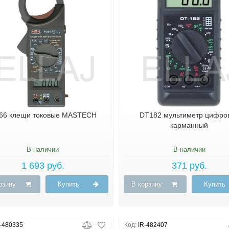
66 клещи токовые MASTECH
DT182 мультиметр цифро
карманный
В наличии
В наличии
1 693 руб.
371 руб.
рзину
Купить
В корзину
Купить
-480335
Код:
IR-482407