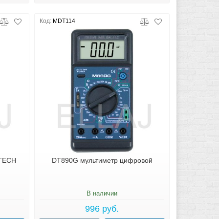
Код:
MDT114
TECH
DT890G мультиметр цифровой
В наличии
996 руб.