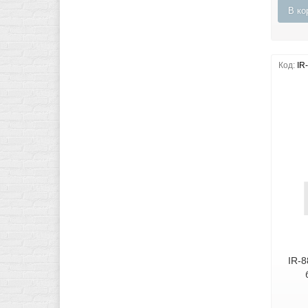
В ко
Код:
IR
IR-