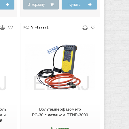
В корзину
Купить
Код:
VF-127971
оль.
Вольтамперфазометр
а и
РС-30 с датчиком ПТИР-3000
ий
В наличии