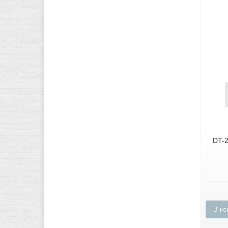
DT-
В ко