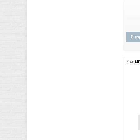
В ко
Код:
MD