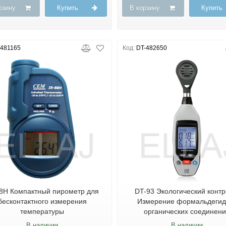
рзину
Купить
В корзину
Купить
-481165
Код:
DT-482650
88H Компактный пирометр для
DT-93 Экологический контр
бесконтактного измерения
Измерение формальдегид
температуры
органических соединен
В наличии
В наличии