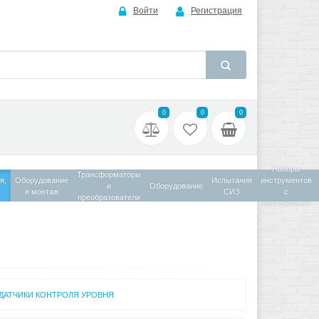
Войти
Регистрация
0
0
0
Наборы
Трансформаторы
я,
Оборудование
Испытания
инструментов
и
Оборудование
и монтаж
СИЗ
с
преобразователи
протоколами
ДАТЧИКИ КОНТРОЛЯ УРОВНЯ