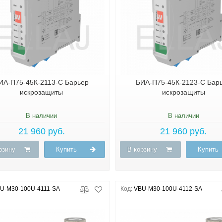
ИА-П75-45К-2113-С Барьер
БИА-П75-45К-2123-С Бар
искрозащиты
искрозащиты
В наличии
В наличии
21 960 руб.
21 960 руб.
рзину
Купить
В корзину
Купить
U-M30-100U-4111-SA
Код:
VBU-M30-100U-4112-SA