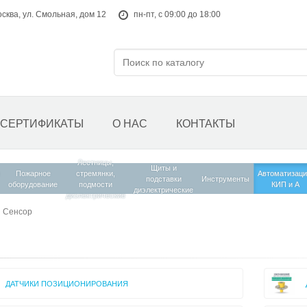
осква, ул. Смольная, дом 12
пн-пт, с 09:00 до 18:00
СЕРТИФИКАТЫ
О НАС
КОНТАКТЫ
Лестницы,
Щиты и
Пожарное
стремянки,
Автоматизаци
подставки
Инструменты
оборудование
подмости
КИП и А
диэлектрические
диэлектрические
 Сенсор
ДАТЧИКИ ПОЗИЦИОНИРОВАНИЯ