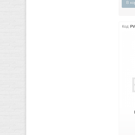
В ко
Код:
PV