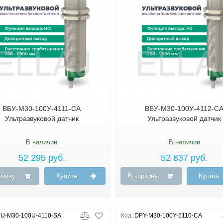
ВБУ-М30-100У-4111-СА
ВБУ-М30-100У-4112-С
Ультразвуковой датчик
Ультразвуковой датчик
В наличии
В наличии
52 295 руб.
52 837 руб.
рзину
Купить
В корзину
Купить
U-M30-100U-4110-SA
Код:
DPY-M30-100Y-5110-CA