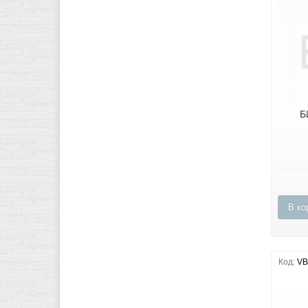
Б
В ко
Код:
VB