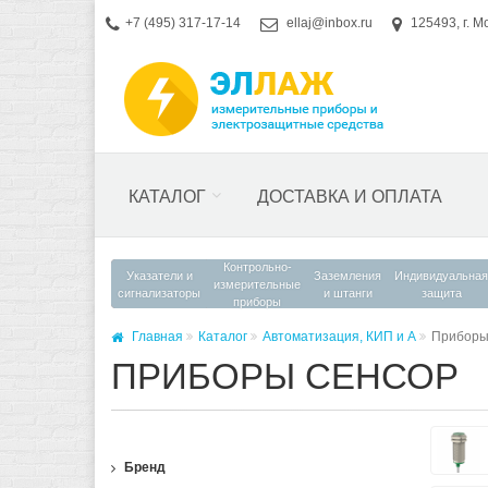
+7 (495) 317-17-14
ellaj@inbox.ru
125493, г. М
КАТАЛОГ
ДОСТАВКА И ОПЛАТА
Контрольно-
Указатели и
Заземления
Индивидуальная
измерительные
сигнализаторы
и штанги
защита
приборы
Главная
Каталог
Автоматизация, КИП и А
Приборы
ПРИБОРЫ СЕНСОР
Бренд