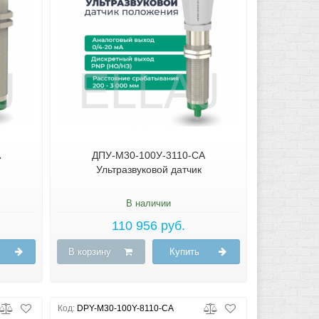
А
ДПУ-М30-100У-3110-СА
Ультразвуковой датчик
В наличии
110 956 руб.
В корзину
Купить
Код:
DPY-M30-100Y-8110-CA