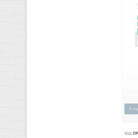
В ко
Код:
DP