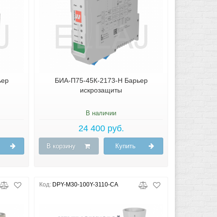
ьер
БИА-П75-45К-2173-Н Барьер
искрозащиты
В наличии
24 400 руб.
В корзину
Купить
Код:
DPY-M30-100Y-3110-CA