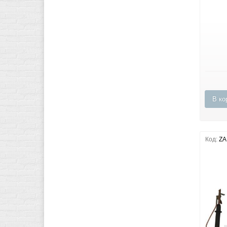
В ко
Код:
ZA