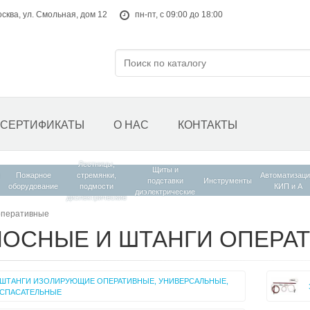
осква, ул. Смольная, дом 12
пн-пт, с 09:00 до 18:00
СЕРТИФИКАТЫ
О НАС
КОНТАКТЫ
Лестницы,
Щиты и
Пожарное
стремянки,
Автоматизаци
подставки
Инструменты
оборудование
подмости
КИП и А
диэлектрические
диэлектрические
оперативные
НОСНЫЕ И ШТАНГИ ОПЕРА
ШТАНГИ ИЗОЛИРУЮЩИЕ ОПЕРАТИВНЫЕ, УНИВЕРСАЛЬНЫЕ,
СПАСАТЕЛЬНЫЕ