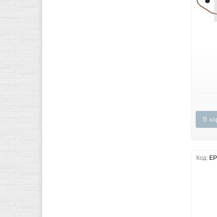
В ко
Код:
EP