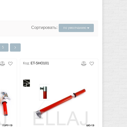
Сортировать:
по умолчанию
5
Код:
ET-SHO101