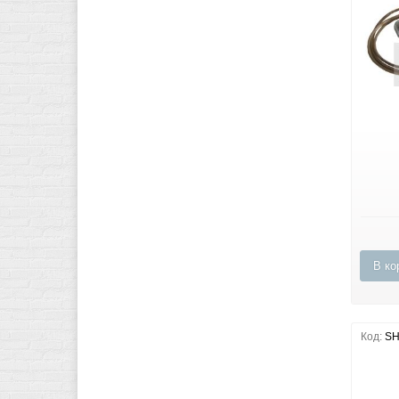
В ко
Код:
SH