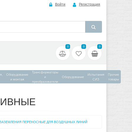
Войти
Регистрация
0
0
0
Трансформаторы
я,
Оборудование
Испытания
Прочие
и
Оборудование
и монтаж
СИЗ
товары
преобразователи
ТИВНЫЕ
ЗАЗЕМЛЕНИЯ ПЕРЕНОСНЫЕ ДЛЯ ВОЗДУШНЫХ ЛИНИЙ