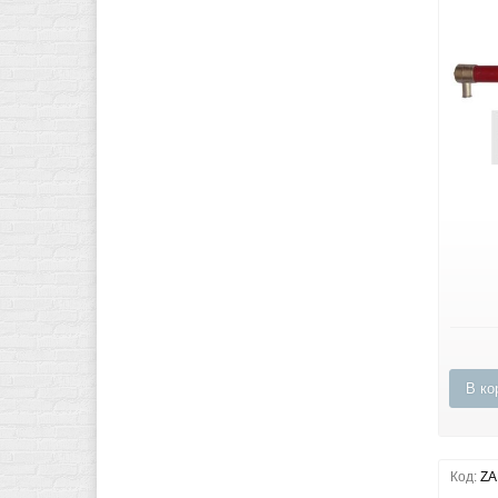
В ко
Код:
ZA