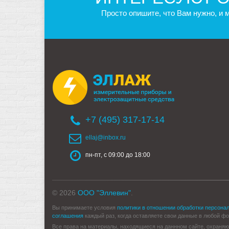
Просто опишите, что Вам нужно, и
+7 (495) 317-17-14
ellaj@inbox.ru
пн-пт, с 09:00 до 18:00
© 2026
ООО "Эллевин"
.
Вы принимаете условия
политики в отношении обработки персона
соглашения
каждый раз, когда оставляете свои данные в любой форм
Все права на материалы, находящиеся на даннном сайте, охраняю