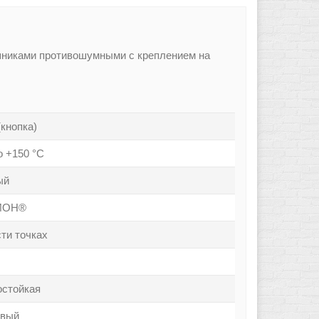
ушниками противошумными с креплением на
кнопка)
о +150 °С
ый
ИОН®
ти точках
остойкая
евый