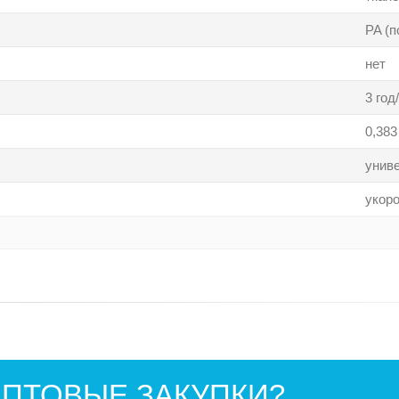
PA (п
нет
3 год
0,383
унив
укор
ПТОВЫЕ ЗАКУПКИ?