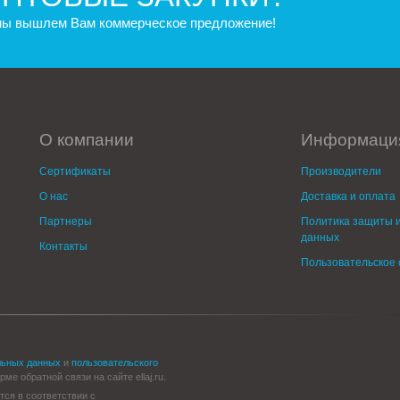
 мы вышлем Вам коммерческое предложение!
О компании
Информаци
Сертификаты
Производители
О нас
Доставка и оплата
Партнеры
Политика защиты и
данных
Контакты
Пользовательское
льных данных
и
пользовательского
е обратной связи на сайте ellaj.ru.
тся в соответствии с