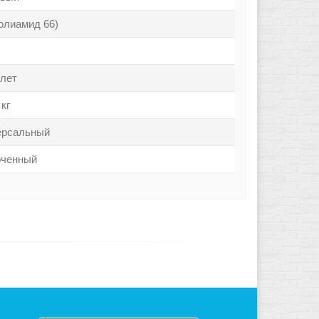
олиамид 66)
/лет
 кг
ерсальный
оченный