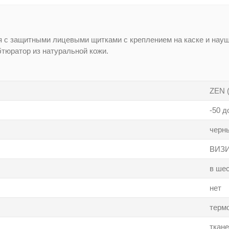
ия с защитными лицевыми щитками с креплением на каске и на
бтюратор из натуральной кожи.
ZEN (
-50 д
черн
ВИЗ
в шес
нет
терм
ткан