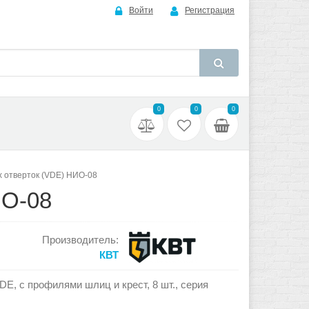
Войти
Регистрация
0
0
0
х отверток (VDE) НИО-08
О-08
Производитель:
КВТ
E, с профилями шлиц и крест, 8 шт., серия