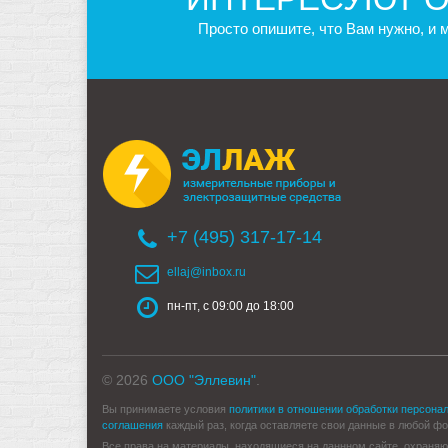
Просто опишите, что Вам нужно, и
+7 (495) 317-17-14
ellaj@inbox.ru
пн-пт, с 09:00 до 18:00
© 2026
ООО "Эллевин"
.
Вы принимаете условия
политики в отношении обработки персона
соглашения
каждый раз, когда оставляете свои данные в любой форм
Все права на материалы, находящиеся на даннном сайте, охраняю