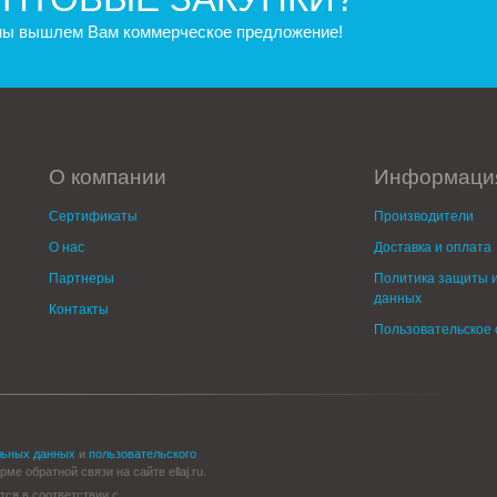
 мы вышлем Вам коммерческое предложение!
О компании
Информаци
Сертификаты
Производители
О нас
Доставка и оплата
Партнеры
Политика защиты и
данных
Контакты
Пользовательское
льных данных
и
пользовательского
е обратной связи на сайте ellaj.ru.
тся в соответствии с