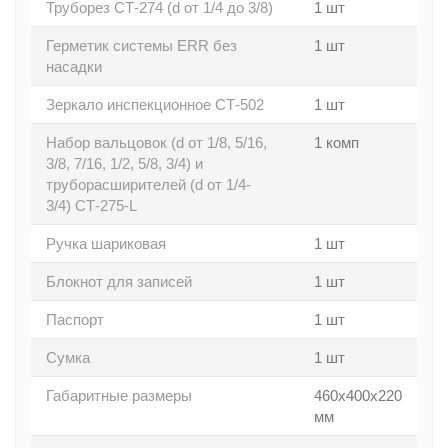
Труборез СТ-274 (d от 1/4 до 3/8)
1 шт
Герметик системы ERR без
1 шт
насадки
Зеркало инспекционное СТ-502
1 шт
Набор вальцовок (d от 1/8, 5/16,
1 комп
3/8, 7/16, 1/2, 5/8, 3/4) и
труборасширителей (d от 1/4-
3/4) СТ-275-L
Ручка шариковая
1 шт
Блокнот для записей
1 шт
Паспорт
1 шт
Сумка
1 шт
Габаритные размеры
460х400х220
мм