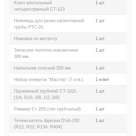
Ключ вентильный
1 шт
четырехгранный СТ-123
Ножницы для резки капиллярной
1 шт
трубы РТС-01
Ножовка по металлу
1 шт
Запасное полотно ножовочное
1 шт
300 мм
Напильник плоский 200 мм
1 шт
Набор отверток "Мастер" (7 отв.)
1 комп
Пружинный трубогиб СТ-102L
1 шт
(1/4, 5/16, 3/8, 1/2, 5/8)
Риммер Ст-209 (тип трубчатый)
1 шт
Течеискатель фреона DSA-200
1 шт
(R12, R22, R134, R404)