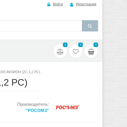
Войти
Регистрация
0
0
0
О35 ВИЗИОН (2С-1,2 PС)
2 PС)
Производитель:
"РОСОМЗ"