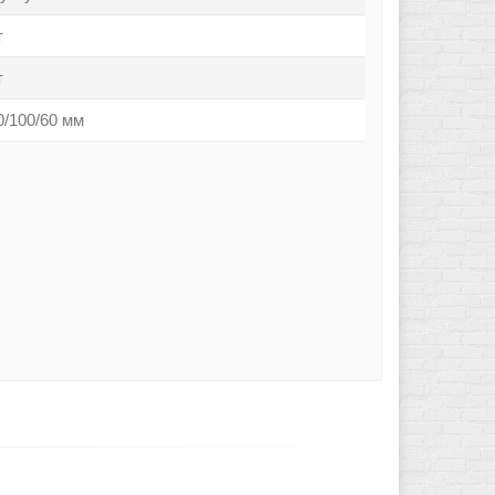
т
т
0/100/60 мм