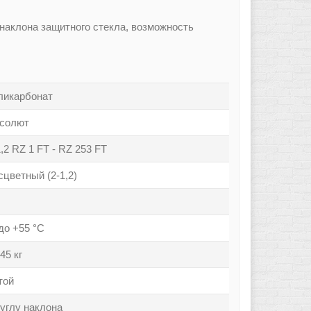
наклона защитного стекла, возможность
ликарбонат
солют
1,2 RZ 1 FT - RZ 253 FT
сцветный (2-1,2)
 до +55 °С
45 кг
той
 углу наклона