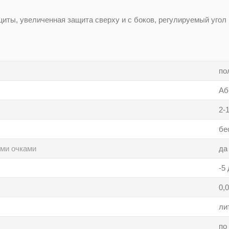
ты, увеличенная защита сверху и с боков, регулируемый угол 
по
Аб
2-
бе
ими очками
да
-5
0,0
ли
по