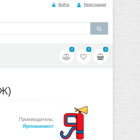
Войти
Регистрация
0
0
0
Ж)
Производитель:
Ярпожинвест