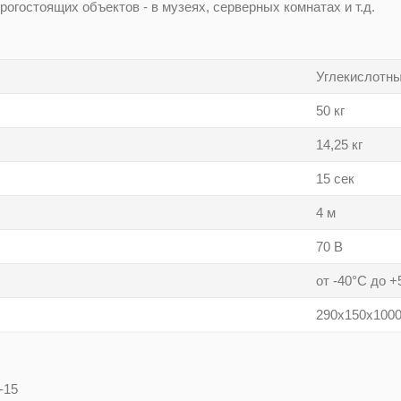
рогостоящих объектов - в музеях, серверных комнатах и т.д.
Углекислотн
50 кг
14,25 кг
15 сек
4 м
70 В
от -40°С до +
290х150х100
-15