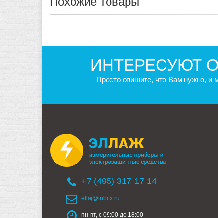
Похожие товары
ИНТЕРЕСУЮТ О
Просто опишите, что Вам нужно, и
+7 (495) 317-17-14
ellaj@inbox.ru
пн-пт, с 09:00 до 18:00