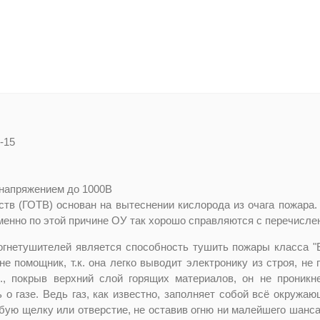
-15
"B" - горение гор
а "C" - горение
 напряжением до 1000В
в (ГОТВ) основан на вытеснении кислорода из очага пожара. 
 Именно по этой причине ОУ так хорошо справляются с перечис
огнетушителей является способность тушить пожары класса "E
е помощник, т.к. она легко выводит электронику из строя, не 
к., покрыв верхний слой горящих материалов, он не проник
 о газе. Ведь газ, как известно, заполняет собой всё окружаю
ую щелку или отверстие, не оставив огню ни малейшего шанса.