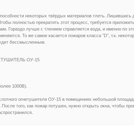
способности некоторых твёрдых материалов тлеть. Лишившись до
тобы полностью прекратить этот процесс, требуется приложить
и. Гораздо лучше с тлением справляется вода, и именно по э
еняются. То же самое касается пожаров класса "D", т.к. некото
будет бессмысленным.
ТУШИТЕЛЬ ОУ-15
олее 1000В).
ислотного огнетушителя ОУ-15 в помещениях небольшой площад
 После того, как пожар потушен, нужно открыть окна, чтобы п
аспространился.