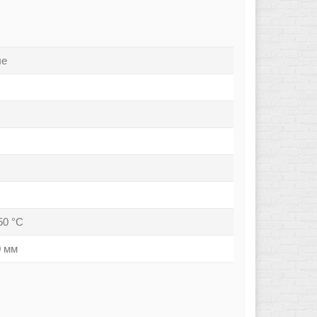
ые
50 °С
0 мм