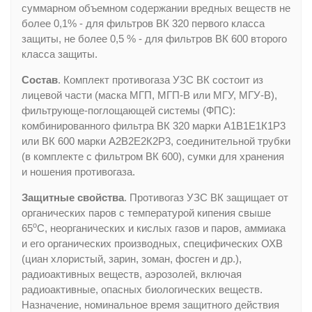
суммарном объемном содержании вредных веществ не
более 0,1% - для фильтров ВК 320 первого класса
защиты, не более 0,5 % - для фильтров ВК 600 второго
класса защиты.
Состав
. Комплект противогаза УЗС ВК состоит из
лицевой части (маска МГП, МГП-В или МГУ, МГУ-В),
фильтрующе-поглощающей системы (ФПС):
комбинированного фильтра ВК 320 марки А1В1Е1К1Р3
или ВК 600 марки А2В2Е2К2Р3, соединительной трубки
(в комплекте с фильтром ВК 600), сумки для хранения
и ношения противогаза.
Защитные свойства
. Противогаз УЗС ВК защищает от
органических паров с температурой кипения свыше
о
65
С, неорганических и кислых газов и паров, аммиака
и его органических производных, специфических ОХВ
(циан хлористый, зарин, зоман, фосген и др.),
радиоактивных веществ, аэрозолей, включая
радиоактивные, опасных биологических веществ.
Назначение, номинальное время защитного действия