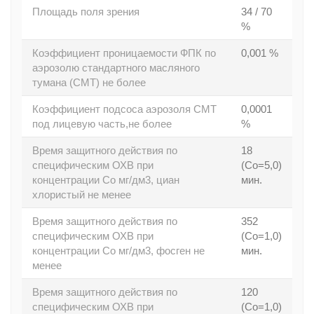
Площадь поля зрения
34 / 70
%
Коэффициент проницаемости ФПК по
0,001 %
аэрозолю стандартного масляного
тумана (СМТ) не более
Коэффициент подсоса аэрозоля СМТ
0,0001
под лицевую часть,не более
%
Время защитного действия по
18
специфическим ОХВ при
(Со=5,0)
концентрации Со мг/дм3, циан
мин.
хлористый не менее
Время защитного действия по
352
специфическим ОХВ при
(Со=1,0)
концентрации Со мг/дм3, фосген не
мин.
менее
Время защитного действия по
120
специфическим ОХВ при
(Со=1,0)