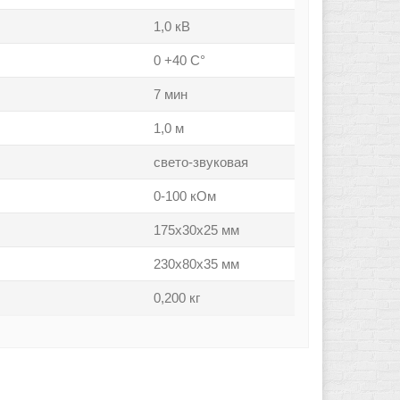
1,0 кВ
0 +40 С°
7 мин
1,0 м
свето-звуковая
0-100 кОм
175х30х25 мм
230х80х35 мм
0,200 кг