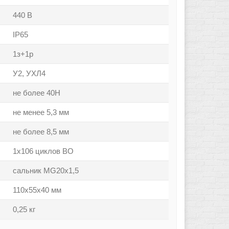
440 В
IP65
1з+1р
У2, УХЛ4
не более 40Н
не менее 5,3 мм
не более 8,5 мм
1х106 циклов ВО
сальник MG20х1,5
110x55x40 мм
0,25 кг