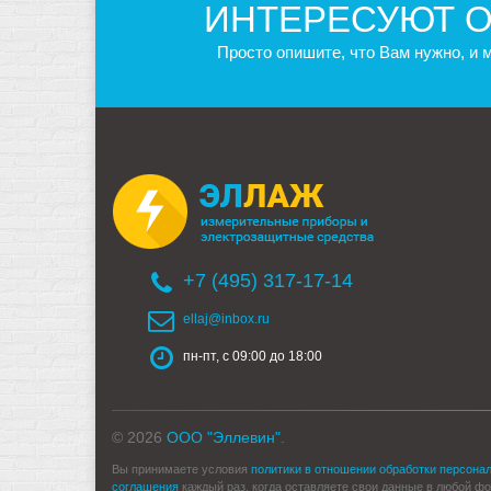
ИНТЕРЕСУЮТ О
Просто опишите, что Вам нужно, и
+7 (495) 317-17-14
ellaj@inbox.ru
пн-пт, с 09:00 до 18:00
© 2026
ООО "Эллевин"
.
Вы принимаете условия
политики в отношении обработки персона
соглашения
каждый раз, когда оставляете свои данные в любой форм