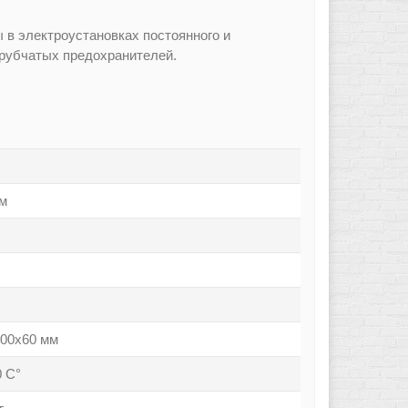
в электроустановках постоянного и
трубчатых предохранителей.
 воздуха до 98% при +25°С.
м
00x60 мм
0 С°