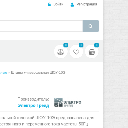
Войти
Регистрация
0
0
0
ьные
Штанга универсальная ШОУ-10Э
Производитель:
Электро Трейд
сальной головкой ШОУ-10Э предназначена для
остоянного и переменного тока частоты 50Гц