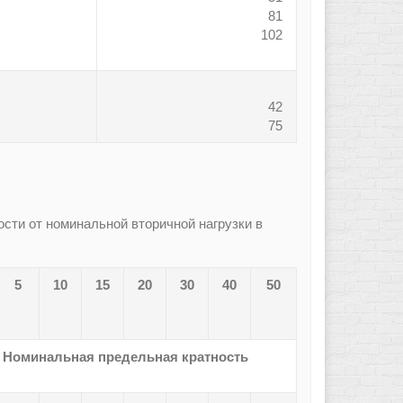
81
102
42
75
сти от номинальной вторичной нагрузки в
5
10
15
20
30
40
50
Номинальная предельная кратность