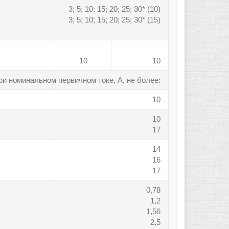
3; 5; 10; 15; 20; 25; 30* (10)
3; 5; 10; 15; 20; 25; 30* (15)
10
10
и номинальном первичном токе, А, не более:
10
10
17
14
16
17
0,78
1,2
1,56
2,5