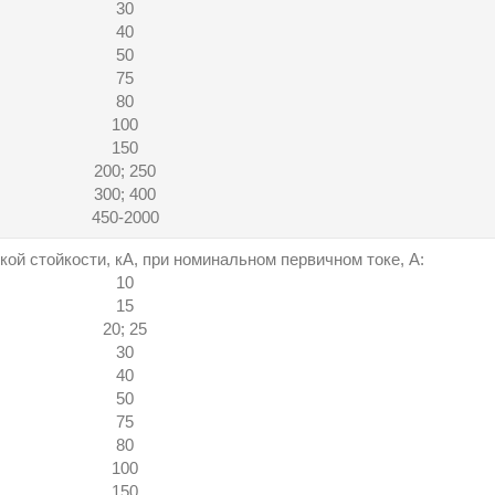
30
40
50
75
80
100
150
200; 250
300; 400
450-2000
ой стойкости, кА, при номинальном первичном токе, А:
10
15
20; 25
30
40
50
75
80
100
150