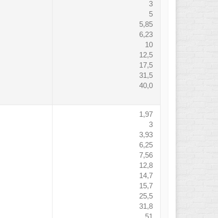
3
5
5,85
6,23
10
12,5
17,5
31,5
40,0
1,97
3
3,93
6,25
7,56
12,8
14,7
15,7
25,5
31,8
51