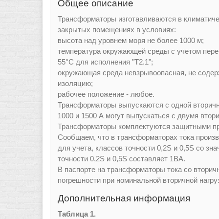
Общее описание
Трансформаторы изготавливаются в климатичес
закрытых помещениях в условиях:
высота над уровнем моря не более 1000 м;
температура окружающей среды с учетом перегр
55°C для исполнения "Т2.1";
окружающая среда невзрывоопасная, не содер
изоляцию;
рабочее положение - любое.
Трансформаторы выпускаются с одной вторичн
1000 и 1500 А могут выпускаться с двумя вто
Трансформаторы комплектуются защитными пр
Сообщаем, что в трансформаторах тока произ
для учета, классов точности 0,2S и 0,5S со з
точности 0,2S и 0,5S составляет 1ВА.
В паспорте на трансформаторы тока со вторич
погрешности при номинальной вторичной нагру
Дополнительная информация
Таблица 1.