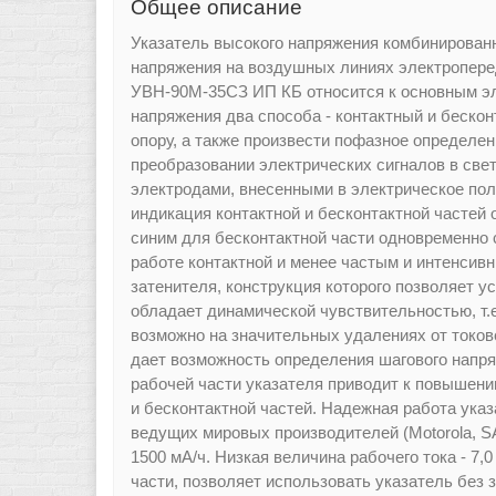
Общее описание
Указатель высокого напряжения комбинирован
напряжения на воздушных линиях электроперед
УВН-90М-35СЗ ИП КБ относится к основным эл
напряжения два способа - контактный и бескон
опору, а также произвести пофазное определе
преобразовании электрических сигналов в све
электродами, внесенными в электрическое пол
индикация контактной и бесконтактной частей
синим для бесконтактной части одновременн
работе контактной и менее частым и интенсив
затенителя, конструкция которого позволяет у
обладает динамической чувствительностью, т.
возможно на значительных удалениях от токове
дает возможность определения шагового напря
рабочей части указателя приводит к повышени
и бесконтактной частей. Надежная работа ука
ведущих мировых производителей (Motorola, S
1500 мА/ч. Низкая величина рабочего тока - 7,
части, позволяет использовать указатель без з