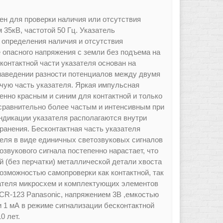
н для проверки наличия или отсутствия
35кВ, частотой 50 Гц. Указатель
 определения наличия и отсутствия
е опасного напряжения с земли без подъема на
контактной части указателя основан на
 наведении разности потенциалов между двумя
очую часть указателя. Яркая импульсная
нно красным и синим для контактной и только
равнительно более частым и интенсивным при
индикации указателя располагаются внутри
транения. Бесконтактная часть указателя
теля в виде единичных светозвуковых сигналов
звукового сигнала постепенно нарастает, что
й (без перчатки) металлической детали хвоста
озможностью самопроверки как контактной, так
зателя микросхем и комплектующих элементов
 CR-123 Panasonic, напряжением 3В ,емкостью
 и 1 мА в режиме сигнализации бесконтактной
0 лет.