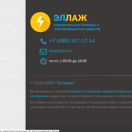
+7 (495) 317-17-14
ellaj@inbox.ru
пн-пт, с 09:00 до 18:00
© 2026
ООО "Эллевин"
.
Вы принимаете условия
политики в отношении обработки персона
соглашения
каждый раз, когда оставляете свои данные в любой форм
Все права на материалы, находящиеся на даннном сайте, охраняю
законодательством РФ, в том числе, об авторском праве и смежны
0.46877813339233 (0.064419984817505)