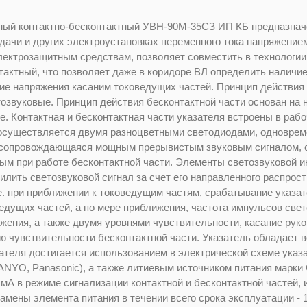
ный контактно-бесконтактный УВН-90М-35СЗ ИП КБ предназначе
ачи и других электроустановках переменного тока напряжением 
ектрозащитным средствам, позволяет совместить в технологии
тактный, что позволяет даже в коридоре ВЛ определить наличи
ние напряжения касаним токоведущих частей. Принцип действия 
тозвуковые. Принцип действия бесконтактной части основан на
е. Контактная и бесконтактная части указателя встроены в раб
 осуществляется двумя разноцветными светодиодами, одновреме
о сопровождающаяся мощным прерывистым звуковым сигналом, с
ным при работе бесконтактной части. Элементы светозвуковой 
силить светозвуковой сигнал за счет его направленного распрос
е. при приближении к токоведущим частям, срабатывание указа
дущих частей, а по мере приближения, частота импульсов свето
жения, а также двумя уровнями чувствительности, касание руко
ю чувствительности бесконтактной части. Указатель обладает в
зателя достигается использованием в электрической схеме ука
ANYO, Panasonic), а также литиевым источником питания марки
0 мА в режиме сигнализации контактной и бесконтактной частей,
амены элемента питания в течении всего срока эксплуатации - 1