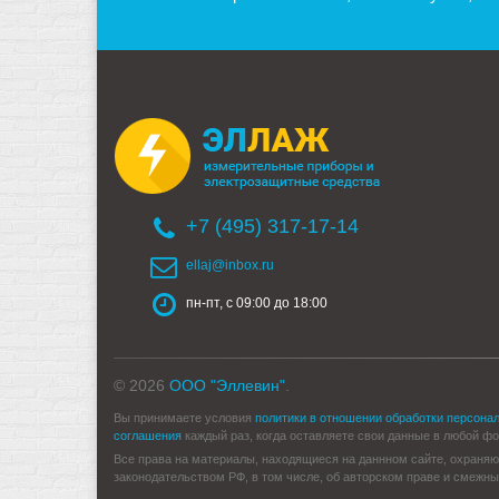
+7 (495) 317-17-14
ellaj@inbox.ru
пн-пт, с 09:00 до 18:00
© 2026
ООО "Эллевин"
.
Вы принимаете условия
политики в отношении обработки персона
соглашения
каждый раз, когда оставляете свои данные в любой форм
Все права на материалы, находящиеся на даннном сайте, охраняю
законодательством РФ, в том числе, об авторском праве и смежны