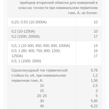
приборов вторичной обмотки для измерений в
классах точности при номинальном первичном
токе, А, не более:
0,2S; 0.5S (10-2000А)
10
0,2 (10-1250А)
10
0,2 (1500; 2000А)
17
0,5; 1 (10-300; 450; 500; 600; 1000А)
14
0,5; 1 (80; 400; 750; 800; 1200;
16
1250А)
17
0,5; 1 (1500; 2000)
Односекундный ток термической
0,78
стойкости, кА, при номинальном
1,2
первичном токе, А:
1,56
10
2,5
15
3
20; 25
5
30
5,85
40
6,23