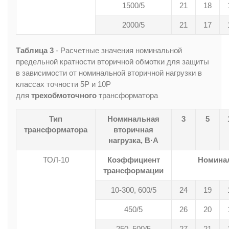
1500/5
21
18
2000/5
21
17
Таблица 3
- Расчетные значения номинальной
предельной кратности вторичной обмотки для защиты
в зависимости от номинальной вторичной нагрузки в
классах точности 5Р и 10Р
для
трехобмоточного
трансформатора
Тип
Номинальная
3
5
трансформатора
вторичная
нагрузка, В·А
ТОЛ-10
Коэффициент
Номинал
трансформации
10-300, 600/5
24
19
450/5
26
20
250, 500/5
27
21