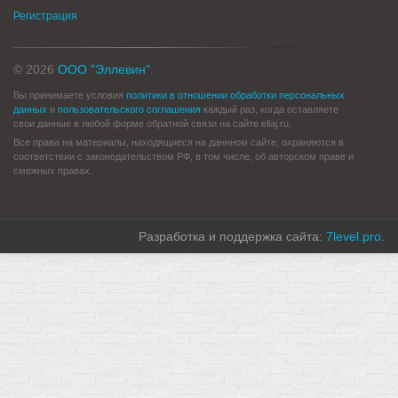
Регистрация
© 2026
ООО "Эллевин"
.
Вы принимаете условия
политики в отношении обработки персональных
данных
и
пользовательского соглашения
каждый раз, когда оставляете
свои данные в любой форме обратной связи на сайте ellaj.ru.
Все права на материалы, находящиеся на даннном сайте, охраняются в
соответствии с законодательством РФ, в том числе, об авторском праве и
смежных правах.
Разработка и поддержка сайта:
7level.pro
.