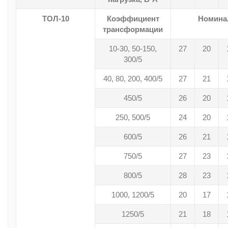
ТОЛ-10
Коэффициент
Номина
трансформации
10-30, 50-150,
27
20
300/5
40, 80, 200, 400/5
27
21
450/5
26
20
250, 500/5
24
20
600/5
26
21
750/5
27
23
800/5
28
23
1000, 1200/5
20
17
1250/5
21
18